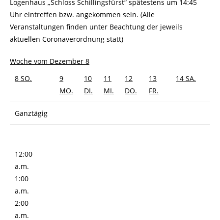
Logenhaus „Schloss Schillingsfürst“ spätestens um 14:45
Uhr eintreffen bzw. angekommen sein. (Alle
Veranstaltungen finden unter Beachtung der jeweils
aktuellen Coronaverordnung statt)
Woche vom Dezember 8
8
SO.
9
10
11
12
13
14
SA.
MO.
DI.
MI.
DO.
FR.
Ganztägig
12:00
a.m.
1:00
a.m.
2:00
a.m.