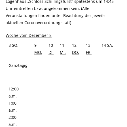
Logenhaus „Schloss Schillingsfürst“ spätestens um 14:45
Uhr eintreffen bzw. angekommen sein. (Alle
Veranstaltungen finden unter Beachtung der jeweils
aktuellen Coronaverordnung statt)
Woche vom Dezember 8
8
SO.
9
10
11
12
13
14
SA.
MO.
DI.
MI.
DO.
FR.
Ganztägig
12:00
a.m.
1:00
a.m.
2:00
a.m.