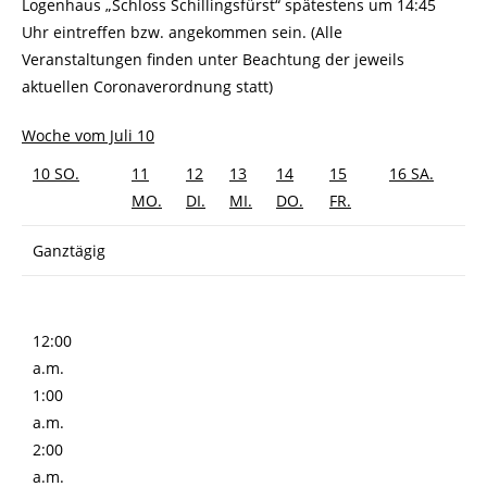
Logenhaus „Schloss Schillingsfürst“ spätestens um 14:45
Uhr eintreffen bzw. angekommen sein. (Alle
Veranstaltungen finden unter Beachtung der jeweils
aktuellen Coronaverordnung statt)
Woche vom Juli 10
10
SO.
11
12
13
14
15
16
SA.
MO.
DI.
MI.
DO.
FR.
Ganztägig
12:00
a.m.
1:00
a.m.
2:00
a.m.