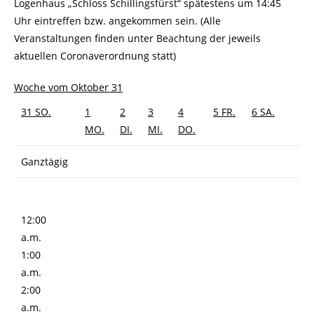
Logenhaus „Schloss Schillingsfürst“ spätestens um 14:45
Uhr eintreffen bzw. angekommen sein. (Alle
Veranstaltungen finden unter Beachtung der jeweils
aktuellen Coronaverordnung statt)
Woche vom Oktober 31
31
SO.
1
2
3
4
5
FR.
6
SA.
MO.
DI.
MI.
DO.
Ganztägig
12:00
a.m.
1:00
a.m.
2:00
a.m.