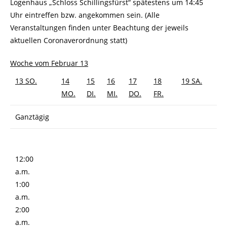
Logenhaus „Schloss Schillingsfürst“ spätestens um 14:45
Uhr eintreffen bzw. angekommen sein. (Alle
Veranstaltungen finden unter Beachtung der jeweils
aktuellen Coronaverordnung statt)
Woche vom Februar 13
13
SO.
14
15
16
17
18
19
SA.
MO.
DI.
MI.
DO.
FR.
Ganztägig
12:00
a.m.
1:00
a.m.
2:00
a.m.