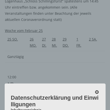
Logenhaus „Schloss Schillingsfürst“ spätestens um 14:45
Uhr eintreffen bzw. angekommen sein. (Alle
Veranstaltungen finden unter Beachtung der jeweils
aktuellen Coronaverordnung statt)
Woche vom Februar 25
25
SO.
26
27
28
29
1
2
SA.
MO.
DI.
MI.
DO.
FR.
Ganztägig
12:00
a.m.
1:00
a.m.
Datenschutzerklärung und Einwi
2:00
lligungen
a.m.
Inhaltsverzeichnis