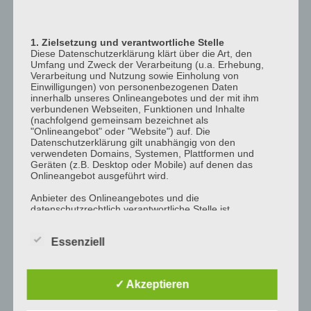
12:00
p.m.
1. Zielsetzung und verantwortliche Stelle
1:00
Diese Datenschutzerklärung klärt über die Art, den
p.m.
Umfang und Zweck der Verarbeitung (u.a. Erhebung,
Verarbeitung und Nutzung sowie Einholung von
2:00
Einwilligungen) von personenbezogenen Daten
p.m.
innerhalb unseres Onlineangebotes und der mit ihm
verbundenen Webseiten, Funktionen und Inhalte
3:00
(nachfolgend gemeinsam bezeichnet als
"Onlineangebot" oder "Website") auf. Die
p.m.
Datenschutzerklärung gilt unabhängig von den
4:00
verwendeten Domains, Systemen, Plattformen und
Geräten (z.B. Desktop oder Mobile) auf denen das
p.m.
Onlineangebot ausgeführt wird.
5:00
Anbieter des Onlineangebotes und die
p.m.
datenschutzrechtlich verantwortliche Stelle ist
6:00
[company_name], Inhaber: [company_owner],
[adress_street], [adress_zip_location] (nachfolgend
p.m.
Essenziell
bezeichnet als "AnbieterIn", "wir" oder "uns"). Für die
Kontaktmöglichkeiten verweisen wir auf unser
7:00
Impressum
p.m.
✓ Akzeptieren
Der Begriff "Nutzer" umfasst alle Kunden und Besucher
8:00
unseres Onlineangebotes. Die verwendeten
p.m.
Begrifflichkeiten, wie z.B. "Nutzer" sind