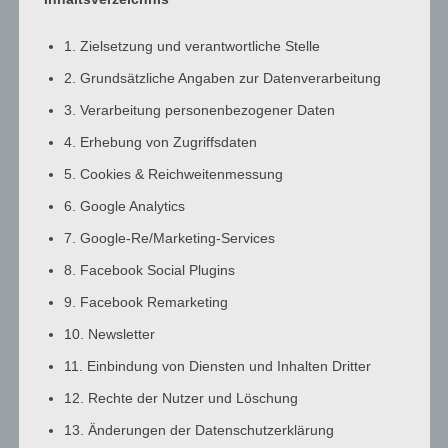
3:00
a.m.
1. Zielsetzung und verantwortliche Stelle
4:00
2. Grundsätzliche Angaben zur Datenverarbeitung
a.m.
3. Verarbeitung personenbezogener Daten
5:00
a.m.
4. Erhebung von Zugriffsdaten
6:00
5. Cookies & Reichweitenmessung
a.m.
6. Google Analytics
7:00
7. Google-Re/Marketing-Services
a.m.
8:00
8. Facebook Social Plugins
a.m.
9. Facebook Remarketing
9:00
10. Newsletter
a.m.
10:00
11. Einbindung von Diensten und Inhalten Dritter
a.m.
12. Rechte der Nutzer und Löschung
11:00
13. Änderungen der Datenschutzerklärung
a.m.