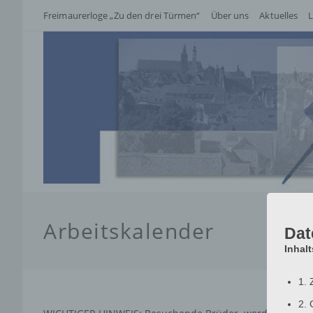
Zum
Freimaurerloge „Zu den drei Türmen“
Über uns
Aktuelles
L
Inhalt
springen
Arbeitskalender
Dat
Inhal
1. 
2. 