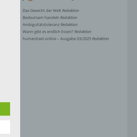
Das Gewicht der Welt
Redaktion
Bedeutsam handeln
Redaktion
Ambiguitätstoleranz
Redaktion
Wann gibt es endlich Essen?
Redaktion
humanitaet.online – Ausgabe 03/2025
Redaktion