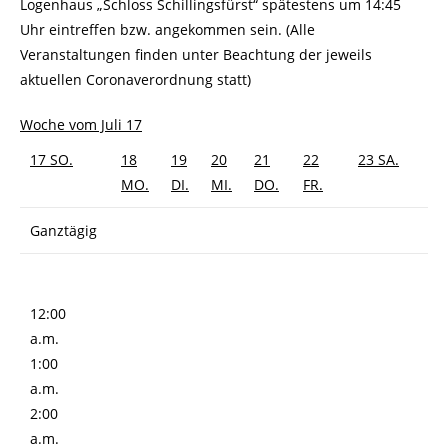
Logenhaus „Schloss Schillingsfürst“ spätestens um 14:45
Uhr eintreffen bzw. angekommen sein. (Alle
Veranstaltungen finden unter Beachtung der jeweils
aktuellen Coronaverordnung statt)
Woche vom Juli 17
17
SO.
18
19
20
21
22
23
SA.
MO.
DI.
MI.
DO.
FR.
Ganztägig
12:00
a.m.
1:00
a.m.
2:00
a.m.