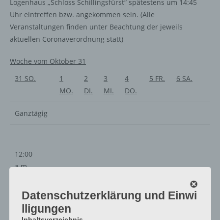
Logenhaus „Schloss Schillingsfürst“ spätestens um 14:45
Uhr eintreffen bzw. angekommen sein. (Alle
Veranstaltungen finden unter Beachtung der jeweils
aktuellen Coronaverordnung statt)
Woche vom Oktober 31
31
SO.
1
2
3
4
5
FR.
6
SA.
MO.
DI.
MI.
DO.
Ganztägig
12:00
a.m.
1:00
a.m.
Datenschutzerklärung und Einwi
2:00
lligungen
a.m.
Inhaltsverzeichnis