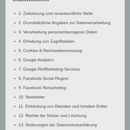
3:00
a.m.
1. Zielsetzung und verantwortliche Stelle
4:00
2. Grundsätzliche Angaben zur Datenverarbeitung
a.m.
3. Verarbeitung personenbezogener Daten
5:00
a.m.
4. Erhebung von Zugriffsdaten
6:00
5. Cookies & Reichweitenmessung
a.m.
6. Google Analytics
7:00
7. Google-Re/Marketing-Services
a.m.
8:00
8. Facebook Social Plugins
a.m.
9. Facebook Remarketing
9:00
10. Newsletter
a.m.
10:00
11. Einbindung von Diensten und Inhalten Dritter
a.m.
12. Rechte der Nutzer und Löschung
11:00
13. Änderungen der Datenschutzerklärung
a.m.