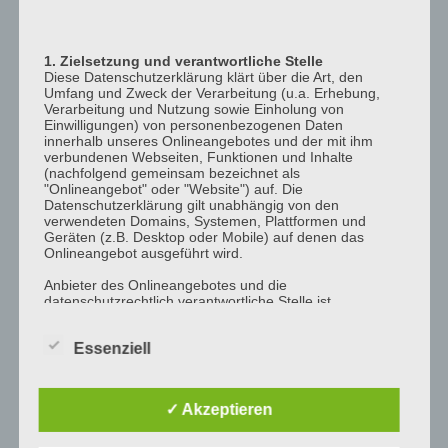
12:00
p.m.
1. Zielsetzung und verantwortliche Stelle
1:00
Diese Datenschutzerklärung klärt über die Art, den
p.m.
Umfang und Zweck der Verarbeitung (u.a. Erhebung,
Verarbeitung und Nutzung sowie Einholung von
2:00
Einwilligungen) von personenbezogenen Daten
p.m.
innerhalb unseres Onlineangebotes und der mit ihm
verbundenen Webseiten, Funktionen und Inhalte
3:00
(nachfolgend gemeinsam bezeichnet als
"Onlineangebot" oder "Website") auf. Die
p.m.
Datenschutzerklärung gilt unabhängig von den
4:00
verwendeten Domains, Systemen, Plattformen und
Geräten (z.B. Desktop oder Mobile) auf denen das
p.m.
Onlineangebot ausgeführt wird.
5:00
Anbieter des Onlineangebotes und die
p.m.
datenschutzrechtlich verantwortliche Stelle ist
6:00
[company_name], Inhaber: [company_owner],
[adress_street], [adress_zip_location] (nachfolgend
p.m.
Essenziell
bezeichnet als "AnbieterIn", "wir" oder "uns"). Für die
Kontaktmöglichkeiten verweisen wir auf unser
7:00
Impressum
p.m.
✓ Akzeptieren
Der Begriff "Nutzer" umfasst alle Kunden und Besucher
8:00
unseres Onlineangebotes. Die verwendeten
p.m.
Begrifflichkeiten, wie z.B. "Nutzer" sind