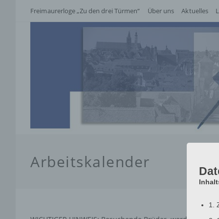
Zum
Freimaurerloge „Zu den drei Türmen“
Über uns
Aktuelles
L
Inhalt
springen
Arbeitskalender
Dat
Inhal
1. 