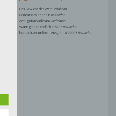
Das Gewicht der Welt
Redaktion
Bedeutsam handeln
Redaktion
Ambiguitätstoleranz
Redaktion
Wann gibt es endlich Essen?
Redaktion
humanitaet.online – Ausgabe 03/2025
Redaktion