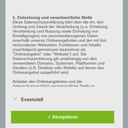
12:00
p.m.
1. Zielsetzung und verantwortliche Stelle
1:00
Diese Datenschutzerklärung klärt über die Art, den
p.m.
Umfang und Zweck der Verarbeitung (u.a. Erhebung,
Verarbeitung und Nutzung sowie Einholung von
2:00
Einwilligungen) von personenbezogenen Daten
p.m.
innerhalb unseres Onlineangebotes und der mit ihm
verbundenen Webseiten, Funktionen und Inhalte
3:00
(nachfolgend gemeinsam bezeichnet als
"Onlineangebot" oder "Website") auf. Die
p.m.
Datenschutzerklärung gilt unabhängig von den
4:00
verwendeten Domains, Systemen, Plattformen und
Geräten (z.B. Desktop oder Mobile) auf denen das
p.m.
Onlineangebot ausgeführt wird.
5:00
Anbieter des Onlineangebotes und die
p.m.
datenschutzrechtlich verantwortliche Stelle ist
6:00
[company_name], Inhaber: [company_owner],
[adress_street], [adress_zip_location] (nachfolgend
p.m.
Essenziell
bezeichnet als "AnbieterIn", "wir" oder "uns"). Für die
Kontaktmöglichkeiten verweisen wir auf unser
7:00
Impressum
p.m.
✓ Akzeptieren
Der Begriff "Nutzer" umfasst alle Kunden und Besucher
8:00
unseres Onlineangebotes. Die verwendeten
p.m.
Begrifflichkeiten, wie z.B. "Nutzer" sind