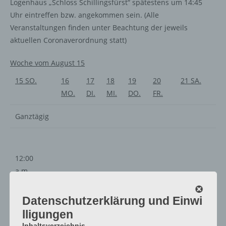
Logenhaus „Schloss Schillingsfürst“ spätestens um 14:45
Uhr eintreffen bzw. angekommen sein. (Alle
Veranstaltungen finden unter Beachtung der jeweils
aktuellen Coronaverordnung statt)
Woche vom August 15
15
SO.
16
17
18
19
20
21
SA.
MO.
DI.
MI.
DO.
FR.
Ganztägig
12:00
a.m.
1:00
a.m.
Datenschutzerklärung und Einwi
2:00
lligungen
a.m.
Inhaltsverzeichnis