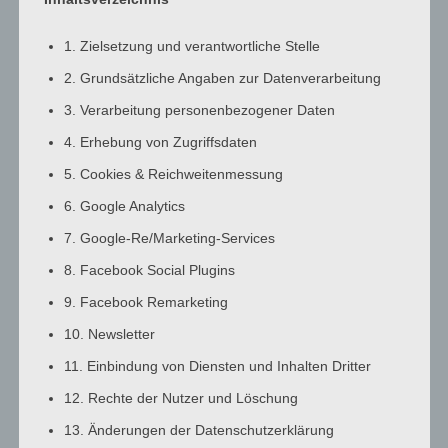
3:00
a.m.
1. Zielsetzung und verantwortliche Stelle
4:00
2. Grundsätzliche Angaben zur Datenverarbeitung
a.m.
3. Verarbeitung personenbezogener Daten
5:00
a.m.
4. Erhebung von Zugriffsdaten
6:00
5. Cookies & Reichweitenmessung
a.m.
6. Google Analytics
7:00
7. Google-Re/Marketing-Services
a.m.
8:00
8. Facebook Social Plugins
a.m.
9. Facebook Remarketing
9:00
10. Newsletter
a.m.
10:00
11. Einbindung von Diensten und Inhalten Dritter
a.m.
12. Rechte der Nutzer und Löschung
11:00
13. Änderungen der Datenschutzerklärung
a.m.