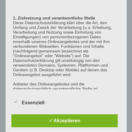
12:00
p.m.
1. Zielsetzung und verantwortliche Stelle
1:00
Diese Datenschutzerklärung klärt über die Art, den
p.m.
Umfang und Zweck der Verarbeitung (u.a. Erhebung,
Verarbeitung und Nutzung sowie Einholung von
2:00
Einwilligungen) von personenbezogenen Daten
p.m.
innerhalb unseres Onlineangebotes und der mit ihm
verbundenen Webseiten, Funktionen und Inhalte
3:00
(nachfolgend gemeinsam bezeichnet als
"Onlineangebot" oder "Website") auf. Die
p.m.
Datenschutzerklärung gilt unabhängig von den
4:00
verwendeten Domains, Systemen, Plattformen und
Geräten (z.B. Desktop oder Mobile) auf denen das
p.m.
Onlineangebot ausgeführt wird.
5:00
Anbieter des Onlineangebotes und die
p.m.
datenschutzrechtlich verantwortliche Stelle ist
6:00
[company_name], Inhaber: [company_owner],
[adress_street], [adress_zip_location] (nachfolgend
p.m.
Essenziell
bezeichnet als "AnbieterIn", "wir" oder "uns"). Für die
Kontaktmöglichkeiten verweisen wir auf unser
7:00
Impressum
p.m.
✓ Akzeptieren
Der Begriff "Nutzer" umfasst alle Kunden und Besucher
8:00
unseres Onlineangebotes. Die verwendeten
p.m.
Begrifflichkeiten, wie z.B. "Nutzer" sind