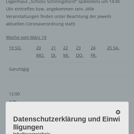
Logenhaus „Schloss Schillingsfürst“ spätestens um 14:45
Uhr eintreffen bzw. angekommen sein. (Alle
Veranstaltungen finden unter Beachtung der jeweils
aktuellen Coronaverordnung statt)
Woche vom März 19
19
SO.
20
21
22
23
24
25
SA.
MO.
DI.
MI.
DO.
FR.
Ganztägig
12:00
a.m.
1:00
a.m.
Datenschutzerklärung und Einwi
2:00
lligungen
a.m.
Inhaltsverzeichnis