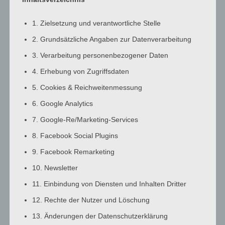
3:00
a.m.
1. Zielsetzung und verantwortliche Stelle
4:00
2. Grundsätzliche Angaben zur Datenverarbeitung
a.m.
3. Verarbeitung personenbezogener Daten
5:00
a.m.
4. Erhebung von Zugriffsdaten
6:00
5. Cookies & Reichweitenmessung
a.m.
6. Google Analytics
7:00
7. Google-Re/Marketing-Services
a.m.
8:00
8. Facebook Social Plugins
a.m.
9. Facebook Remarketing
9:00
10. Newsletter
a.m.
10:00
11. Einbindung von Diensten und Inhalten Dritter
a.m.
12. Rechte der Nutzer und Löschung
11:00
13. Änderungen der Datenschutzerklärung
a.m.