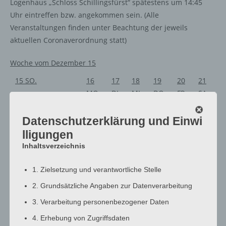
Logenhaus „Schloss Schillingsfürst“ spätestens um 14:45
Uhr eintreffen bzw. angekommen sein. (Alle
Veranstaltungen finden unter Beachtung der jeweils
aktuellen Coronaverordnung statt)
Woche vom Dezember 15
15
SO.
16
17
18
19
20
21
MO.
DI.
MI.
DO.
FR.
SA.
Ganztägig
Datenschutzerklärung und Einwi
lligungen
Inhaltsverzeichnis
12:00 a.m.
1. Zielsetzung und verantwortliche Stelle
1:00 a.m.
2:00 a.m.
2. Grundsätzliche Angaben zur Datenverarbeitung
3:00 a.m.
3. Verarbeitung personenbezogener Daten
4:00 a.m.
4. Erhebung von Zugriffsdaten
5:00 a.m.