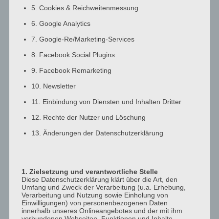
6:00 a.m.
5. Cookies & Reichweitenmessung
7:00 a.m.
6. Google Analytics
8:00 a.m.
7. Google-Re/Marketing-Services
9:00 a.m.
8. Facebook Social Plugins
10:00 a.m.
11:00 a.m.
9. Facebook Remarketing
12:00 p.m.
10. Newsletter
1:00 p.m.
11. Einbindung von Diensten und Inhalten Dritter
2:00 p.m.
3:00 p.m.
12. Rechte der Nutzer und Löschung
4:00 p.m.
13. Änderungen der Datenschutzerklärung
5:00 p.m.
6:00 p.m.
7:00 p.m.
1. Zielsetzung und verantwortliche Stelle
8:00 p.m.
Diese Datenschutzerklärung klärt über die Art, den
Umfang und Zweck der Verarbeitung (u.a. Erhebung,
9:00 p.m.
Verarbeitung und Nutzung sowie Einholung von
10:00 p.m.
Einwilligungen) von personenbezogenen Daten
innerhalb unseres Onlineangebotes und der mit ihm
11:00 p.m.
verbundenen Webseiten, Funktionen und Inhalte