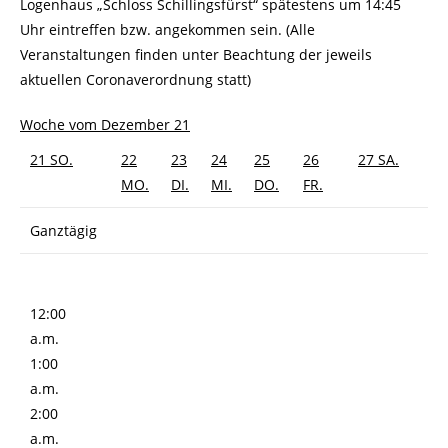
Logenhaus „Schloss Schillingsfürst“ spätestens um 14:45
Uhr eintreffen bzw. angekommen sein. (Alle
Veranstaltungen finden unter Beachtung der jeweils
aktuellen Coronaverordnung statt)
Woche vom Dezember 21
21
SO.
22
23
24
25
26
27
SA.
MO.
DI.
MI.
DO.
FR.
Ganztägig
12:00
a.m.
1:00
a.m.
2:00
a.m.