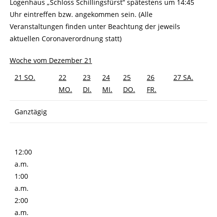
Logenhaus „Schloss Schillingsfürst“ spätestens um 14:45
Uhr eintreffen bzw. angekommen sein. (Alle
Veranstaltungen finden unter Beachtung der jeweils
aktuellen Coronaverordnung statt)
Woche vom Dezember 21
21
SO.
22
23
24
25
26
27
SA.
MO.
DI.
MI.
DO.
FR.
Ganztägig
12:00
a.m.
1:00
a.m.
2:00
a.m.