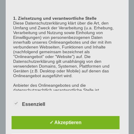
12:00
p.m.
1. Zielsetzung und verantwortliche Stelle
1:00
Diese Datenschutzerklärung klärt über die Art, den
p.m.
Umfang und Zweck der Verarbeitung (u.a. Erhebung,
Verarbeitung und Nutzung sowie Einholung von
2:00
Einwilligungen) von personenbezogenen Daten
p.m.
innerhalb unseres Onlineangebotes und der mit ihm
verbundenen Webseiten, Funktionen und Inhalte
3:00
(nachfolgend gemeinsam bezeichnet als
"Onlineangebot" oder "Website") auf. Die
p.m.
Datenschutzerklärung gilt unabhängig von den
4:00
verwendeten Domains, Systemen, Plattformen und
Geräten (z.B. Desktop oder Mobile) auf denen das
p.m.
Onlineangebot ausgeführt wird.
5:00
Anbieter des Onlineangebotes und die
p.m.
datenschutzrechtlich verantwortliche Stelle ist
6:00
[company_name], Inhaber: [company_owner],
[adress_street], [adress_zip_location] (nachfolgend
p.m.
Essenziell
bezeichnet als "AnbieterIn", "wir" oder "uns"). Für die
Kontaktmöglichkeiten verweisen wir auf unser
7:00
Impressum
p.m.
✓ Akzeptieren
Der Begriff "Nutzer" umfasst alle Kunden und Besucher
8:00
unseres Onlineangebotes. Die verwendeten
p.m.
Begrifflichkeiten, wie z.B. "Nutzer" sind