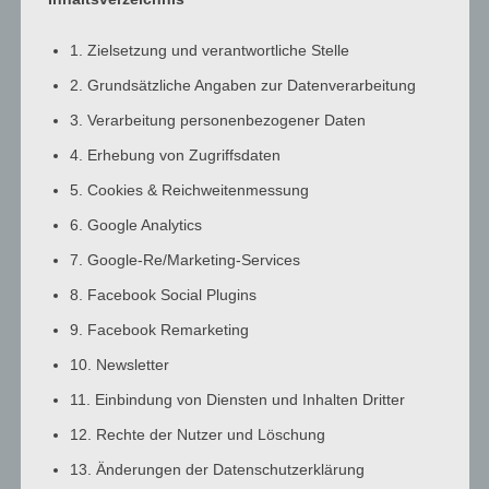
3:00
a.m.
1. Zielsetzung und verantwortliche Stelle
4:00
2. Grundsätzliche Angaben zur Datenverarbeitung
a.m.
3. Verarbeitung personenbezogener Daten
5:00
a.m.
4. Erhebung von Zugriffsdaten
6:00
5. Cookies & Reichweitenmessung
a.m.
6. Google Analytics
7:00
7. Google-Re/Marketing-Services
a.m.
8:00
8. Facebook Social Plugins
a.m.
9. Facebook Remarketing
9:00
10. Newsletter
a.m.
10:00
11. Einbindung von Diensten und Inhalten Dritter
a.m.
12. Rechte der Nutzer und Löschung
11:00
13. Änderungen der Datenschutzerklärung
a.m.