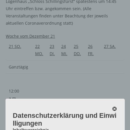
Logenhaus „Schloss Schillingsfürst“ spätestens um 14:45
Uhr eintreffen bzw. angekommen sein. (Alle
Veranstaltungen finden unter Beachtung der jeweils
aktuellen Coronaverordnung statt)
Woche vom Dezember 21
21
SO.
22
23
24
25
26
27
SA.
MO.
DI.
MI.
DO.
FR.
Ganztägig
12:00
a.m.
1:00
a.m.
Datenschutzerklärung und Einwi
2:00
lligungen
a.m.
Inhaltsverzeichnis