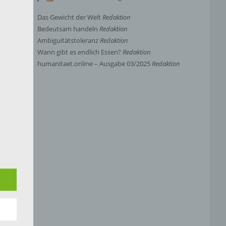
Das Gewicht der Welt
Redaktion
Bedeutsam handeln
Redaktion
Ambiguitätstoleranz
Redaktion
Wann gibt es endlich Essen?
Redaktion
humanitaet.online – Ausgabe 03/2025
Redaktion