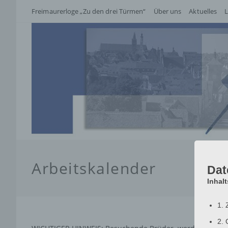
Zum
Freimaurerloge „Zu den drei Türmen“
Über uns
Aktuelles
L
Inhalt
springen
Arbeitskalender
Dat
Inhal
1. 
2. 