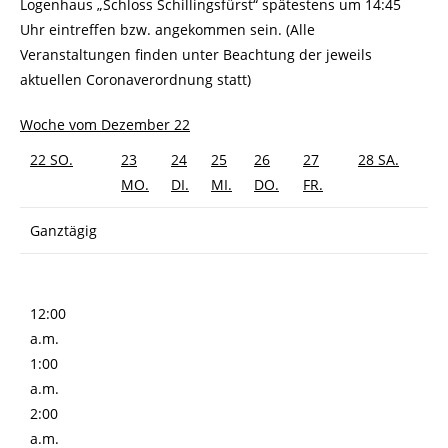
Logenhaus „Schloss Schillingsfürst“ spätestens um 14:45
Uhr eintreffen bzw. angekommen sein. (Alle
Veranstaltungen finden unter Beachtung der jeweils
aktuellen Coronaverordnung statt)
Woche vom Dezember 22
22
SO.
23
24
25
26
27
28
SA.
MO.
DI.
MI.
DO.
FR.
Ganztägig
12:00
a.m.
1:00
a.m.
2:00
a.m.