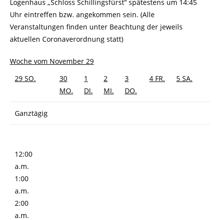
Logenhaus „Schloss Schillingsfürst“ spätestens um 14:45
Uhr eintreffen bzw. angekommen sein. (Alle
Veranstaltungen finden unter Beachtung der jeweils
aktuellen Coronaverordnung statt)
Woche vom November 29
29
SO.
30
1
2
3
4
FR.
5
SA.
MO.
DI.
MI.
DO.
Ganztägig
12:00
a.m.
1:00
a.m.
2:00
a.m.