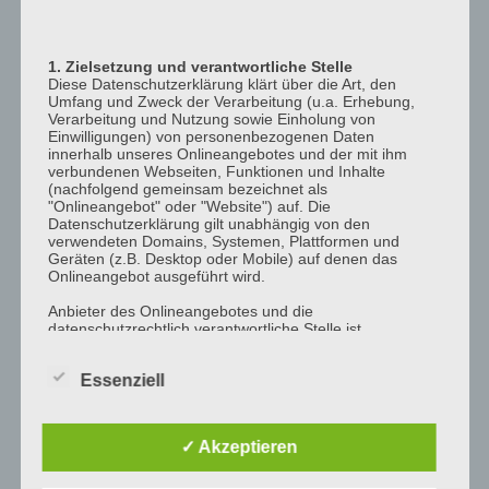
12:00
p.m.
1. Zielsetzung und verantwortliche Stelle
1:00
Diese Datenschutzerklärung klärt über die Art, den
p.m.
Umfang und Zweck der Verarbeitung (u.a. Erhebung,
Verarbeitung und Nutzung sowie Einholung von
2:00
Einwilligungen) von personenbezogenen Daten
p.m.
innerhalb unseres Onlineangebotes und der mit ihm
verbundenen Webseiten, Funktionen und Inhalte
3:00
(nachfolgend gemeinsam bezeichnet als
"Onlineangebot" oder "Website") auf. Die
p.m.
Datenschutzerklärung gilt unabhängig von den
4:00
verwendeten Domains, Systemen, Plattformen und
Geräten (z.B. Desktop oder Mobile) auf denen das
p.m.
Onlineangebot ausgeführt wird.
5:00
Anbieter des Onlineangebotes und die
p.m.
datenschutzrechtlich verantwortliche Stelle ist
6:00
[company_name], Inhaber: [company_owner],
[adress_street], [adress_zip_location] (nachfolgend
p.m.
Essenziell
bezeichnet als "AnbieterIn", "wir" oder "uns"). Für die
Kontaktmöglichkeiten verweisen wir auf unser
7:00
Impressum
p.m.
✓ Akzeptieren
Der Begriff "Nutzer" umfasst alle Kunden und Besucher
8:00
unseres Onlineangebotes. Die verwendeten
p.m.
Begrifflichkeiten, wie z.B. "Nutzer" sind