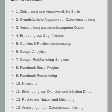
3:00
a.m.
1. Zielsetzung und verantwortliche Stelle
4:00
2. Grundsätzliche Angaben zur Datenverarbeitung
a.m.
3. Verarbeitung personenbezogener Daten
5:00
a.m.
4. Erhebung von Zugriffsdaten
6:00
5. Cookies & Reichweitenmessung
a.m.
6. Google Analytics
7:00
7. Google-Re/Marketing-Services
a.m.
8:00
8. Facebook Social Plugins
a.m.
9. Facebook Remarketing
9:00
10. Newsletter
a.m.
10:00
11. Einbindung von Diensten und Inhalten Dritter
a.m.
12. Rechte der Nutzer und Löschung
11:00
13. Änderungen der Datenschutzerklärung
a.m.