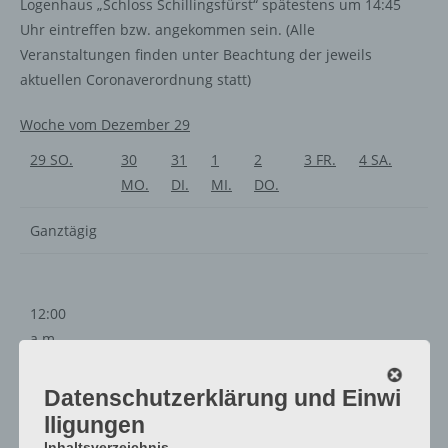
Logenhaus „Schloss Schillingsfürst“ spätestens um 14:45
Uhr eintreffen bzw. angekommen sein. (Alle
Veranstaltungen finden unter Beachtung der jeweils
aktuellen Coronaverordnung statt)
Woche vom Dezember 29
29
SO.
30
31
1
2
3
FR.
4
SA.
MO.
DI.
MI.
DO.
Ganztägig
12:00
a.m.
1:00
a.m.
Datenschutzerklärung und Einwi
2:00
lligungen
a.m.
Inhaltsverzeichnis