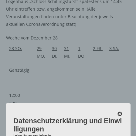
Logenhaus „Schloss Schillingsfürst“ spätestens um 14:45
Uhr eintreffen bzw. angekommen sein. (Alle
Veranstaltungen finden unter Beachtung der jeweils
aktuellen Coronaverordnung statt)
Woche vom Dezember 28
28
SO.
29
30
31
1
2
FR.
3
SA.
MO.
DI.
MI.
DO.
Ganztägig
12:00
a.m.
1:00
a.m.
Datenschutzerklärung und Einwi
2:00
lligungen
a.m.
Inhaltsverzeichnis