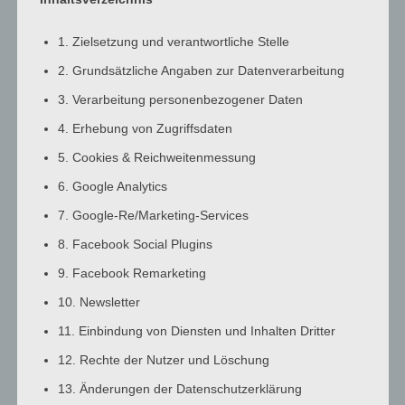
3:00
a.m.
1. Zielsetzung und verantwortliche Stelle
4:00
2. Grundsätzliche Angaben zur Datenverarbeitung
a.m.
3. Verarbeitung personenbezogener Daten
5:00
a.m.
4. Erhebung von Zugriffsdaten
6:00
5. Cookies & Reichweitenmessung
a.m.
6. Google Analytics
7:00
7. Google-Re/Marketing-Services
a.m.
8:00
8. Facebook Social Plugins
a.m.
9. Facebook Remarketing
9:00
10. Newsletter
a.m.
10:00
11. Einbindung von Diensten und Inhalten Dritter
a.m.
12. Rechte der Nutzer und Löschung
11:00
13. Änderungen der Datenschutzerklärung
a.m.