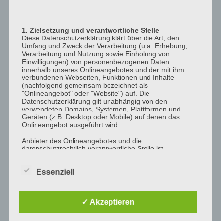
12:00
p.m.
1. Zielsetzung und verantwortliche Stelle
1:00
Diese Datenschutzerklärung klärt über die Art, den
p.m.
Umfang und Zweck der Verarbeitung (u.a. Erhebung,
Verarbeitung und Nutzung sowie Einholung von
2:00
Einwilligungen) von personenbezogenen Daten
p.m.
innerhalb unseres Onlineangebotes und der mit ihm
verbundenen Webseiten, Funktionen und Inhalte
3:00
(nachfolgend gemeinsam bezeichnet als
"Onlineangebot" oder "Website") auf. Die
p.m.
Datenschutzerklärung gilt unabhängig von den
4:00
verwendeten Domains, Systemen, Plattformen und
Geräten (z.B. Desktop oder Mobile) auf denen das
p.m.
Onlineangebot ausgeführt wird.
5:00
Anbieter des Onlineangebotes und die
p.m.
datenschutzrechtlich verantwortliche Stelle ist
6:00
[company_name], Inhaber: [company_owner],
[adress_street], [adress_zip_location] (nachfolgend
p.m.
Essenziell
bezeichnet als "AnbieterIn", "wir" oder "uns"). Für die
Kontaktmöglichkeiten verweisen wir auf unser
7:00
Impressum
p.m.
✓ Akzeptieren
Der Begriff "Nutzer" umfasst alle Kunden und Besucher
8:00
unseres Onlineangebotes. Die verwendeten
p.m.
Begrifflichkeiten, wie z.B. "Nutzer" sind