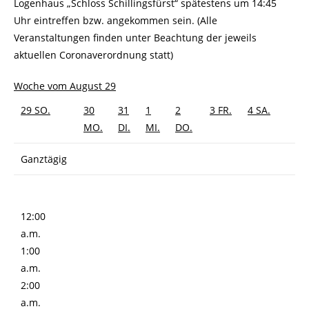
Logenhaus „Schloss Schillingsfürst“ spätestens um 14:45
Uhr eintreffen bzw. angekommen sein. (Alle
Veranstaltungen finden unter Beachtung der jeweils
aktuellen Coronaverordnung statt)
Woche vom August 29
29
SO.
30
31
1
2
3
FR.
4
SA.
MO.
DI.
MI.
DO.
Ganztägig
12:00
a.m.
1:00
a.m.
2:00
a.m.