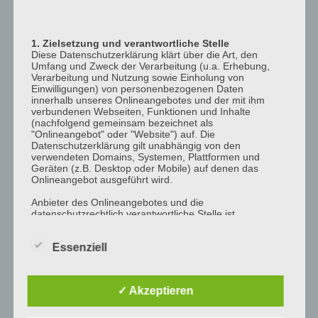
12:00
p.m.
1. Zielsetzung und verantwortliche Stelle
1:00
Diese Datenschutzerklärung klärt über die Art, den
p.m.
Umfang und Zweck der Verarbeitung (u.a. Erhebung,
Verarbeitung und Nutzung sowie Einholung von
2:00
Einwilligungen) von personenbezogenen Daten
p.m.
innerhalb unseres Onlineangebotes und der mit ihm
verbundenen Webseiten, Funktionen und Inhalte
3:00
(nachfolgend gemeinsam bezeichnet als
"Onlineangebot" oder "Website") auf. Die
p.m.
Datenschutzerklärung gilt unabhängig von den
4:00
verwendeten Domains, Systemen, Plattformen und
Geräten (z.B. Desktop oder Mobile) auf denen das
p.m.
Onlineangebot ausgeführt wird.
5:00
Anbieter des Onlineangebotes und die
p.m.
datenschutzrechtlich verantwortliche Stelle ist
6:00
[company_name], Inhaber: [company_owner],
[adress_street], [adress_zip_location] (nachfolgend
p.m.
Essenziell
bezeichnet als "AnbieterIn", "wir" oder "uns"). Für die
Kontaktmöglichkeiten verweisen wir auf unser
7:00
Impressum
p.m.
✓ Akzeptieren
Der Begriff "Nutzer" umfasst alle Kunden und Besucher
8:00
unseres Onlineangebotes. Die verwendeten
p.m.
Begrifflichkeiten, wie z.B. "Nutzer" sind