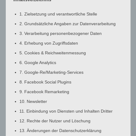
3:00
a.m.
1. Zielsetzung und verantwortliche Stelle
4:00
2. Grundsätzliche Angaben zur Datenverarbeitung
a.m.
3. Verarbeitung personenbezogener Daten
5:00
a.m.
4. Erhebung von Zugriffsdaten
6:00
5. Cookies & Reichweitenmessung
a.m.
6. Google Analytics
7:00
7. Google-Re/Marketing-Services
a.m.
8:00
8. Facebook Social Plugins
a.m.
9. Facebook Remarketing
9:00
10. Newsletter
a.m.
10:00
11. Einbindung von Diensten und Inhalten Dritter
a.m.
12. Rechte der Nutzer und Löschung
11:00
13. Änderungen der Datenschutzerklärung
a.m.