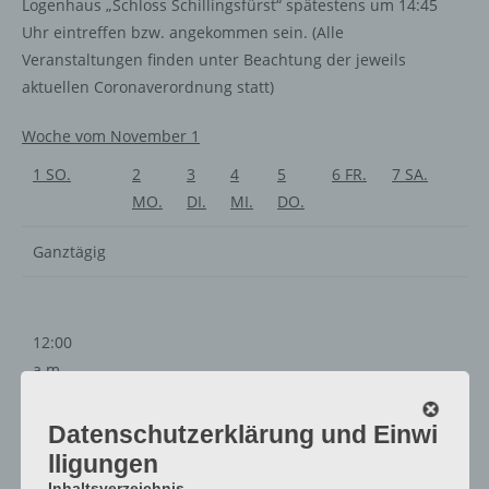
Logenhaus „Schloss Schillingsfürst“ spätestens um 14:45
Uhr eintreffen bzw. angekommen sein. (Alle
Veranstaltungen finden unter Beachtung der jeweils
aktuellen Coronaverordnung statt)
Woche vom November 1
1
SO.
2
3
4
5
6
FR.
7
SA.
MO.
DI.
MI.
DO.
Ganztägig
12:00
a.m.
1:00
a.m.
Datenschutzerklärung und Einwi
2:00
lligungen
a.m.
Inhaltsverzeichnis