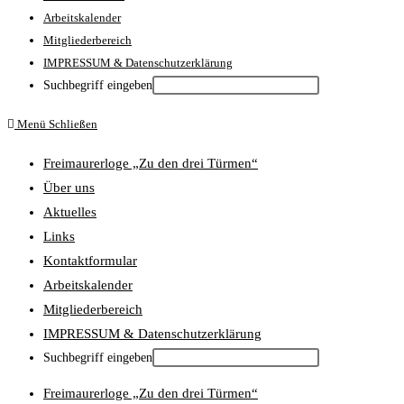
Arbeitskalender
Mitgliederbereich
IMPRESSUM & Datenschutzerklärung
Suchbegriff eingeben
Press
Menü
Schließen
Escape
Freimaurerloge „Zu den drei Türmen“
to
close
Über uns
the
Aktuelles
Main
Links
Menu
Kontaktformular
panel
Arbeitskalender
Mitgliederbereich
IMPRESSUM & Datenschutzerklärung
Suchbegriff eingeben
Freimaurerloge „Zu den drei Türmen“