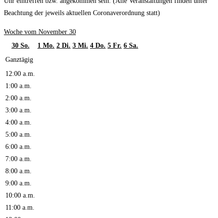
Uhr eintreffen bzw. angekommen sein. (Alle Veranstaltungen finden unter
Beachtung der jeweils aktuellen Coronaverordnung statt)
Woche vom November 30
30
So.
1
Mo.
2
Di.
3
Mi.
4
Do.
5
Fr.
6
Sa.
Ganztägig
12:00 a.m.
1:00 a.m.
2:00 a.m.
3:00 a.m.
4:00 a.m.
5:00 a.m.
6:00 a.m.
7:00 a.m.
8:00 a.m.
9:00 a.m.
10:00 a.m.
11:00 a.m.