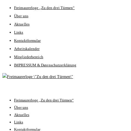
Zum
Freimaurerloge „Zu den drei Türmen“
Inhalt
Über uns
springen
Aktuelles
Links
Kontaktformular
Arbeitskalender
Mitgliederbereich
IMPRESSUM & Datenschutzerklärung
Hauptmenü
Freimaurerloge „Zu den drei Türmen“
Über uns
Aktuelles
Links
Kontaktformular