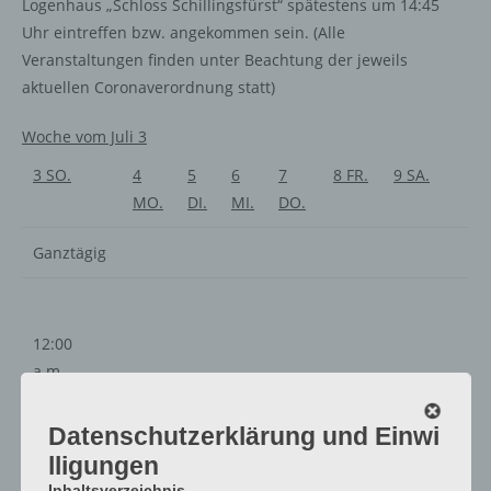
Logenhaus „Schloss Schillingsfürst“ spätestens um 14:45
Uhr eintreffen bzw. angekommen sein. (Alle
Veranstaltungen finden unter Beachtung der jeweils
aktuellen Coronaverordnung statt)
Woche vom Juli 3
3
SO.
4
5
6
7
8
FR.
9
SA.
MO.
DI.
MI.
DO.
Ganztägig
12:00
a.m.
1:00
a.m.
Datenschutzerklärung und Einwi
2:00
lligungen
a.m.
Inhaltsverzeichnis