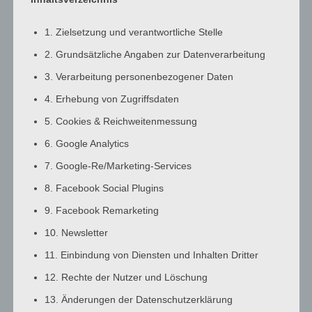
3:00
a.m.
1. Zielsetzung und verantwortliche Stelle
4:00
2. Grundsätzliche Angaben zur Datenverarbeitung
a.m.
3. Verarbeitung personenbezogener Daten
5:00
a.m.
4. Erhebung von Zugriffsdaten
6:00
5. Cookies & Reichweitenmessung
a.m.
6. Google Analytics
7:00
7. Google-Re/Marketing-Services
a.m.
8:00
8. Facebook Social Plugins
a.m.
9. Facebook Remarketing
9:00
10. Newsletter
a.m.
10:00
11. Einbindung von Diensten und Inhalten Dritter
a.m.
12. Rechte der Nutzer und Löschung
11:00
13. Änderungen der Datenschutzerklärung
a.m.