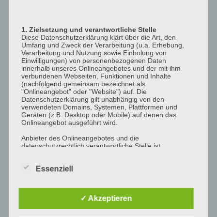
12:00
p.m.
1. Zielsetzung und verantwortliche Stelle
1:00
Diese Datenschutzerklärung klärt über die Art, den
p.m.
Umfang und Zweck der Verarbeitung (u.a. Erhebung,
Verarbeitung und Nutzung sowie Einholung von
2:00
Einwilligungen) von personenbezogenen Daten
p.m.
innerhalb unseres Onlineangebotes und der mit ihm
verbundenen Webseiten, Funktionen und Inhalte
3:00
(nachfolgend gemeinsam bezeichnet als
"Onlineangebot" oder "Website") auf. Die
p.m.
Datenschutzerklärung gilt unabhängig von den
4:00
verwendeten Domains, Systemen, Plattformen und
Geräten (z.B. Desktop oder Mobile) auf denen das
p.m.
Onlineangebot ausgeführt wird.
5:00
Anbieter des Onlineangebotes und die
p.m.
datenschutzrechtlich verantwortliche Stelle ist
6:00
[company_name], Inhaber: [company_owner],
[adress_street], [adress_zip_location] (nachfolgend
p.m.
Essenziell
bezeichnet als "AnbieterIn", "wir" oder "uns"). Für die
Kontaktmöglichkeiten verweisen wir auf unser
7:00
Impressum
p.m.
✓ Akzeptieren
Der Begriff "Nutzer" umfasst alle Kunden und Besucher
8:00
unseres Onlineangebotes. Die verwendeten
p.m.
Begrifflichkeiten, wie z.B. "Nutzer" sind