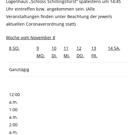
Logenhaus „Schloss Schillingsfürst“ spätestens um 14:45
Uhr eintreffen bzw. angekommen sein. (Alle
Veranstaltungen finden unter Beachtung der jeweils
aktuellen Coronaverordnung statt)
Woche vom November 8
8
SO.
9
10
11
12
13
14
SA.
MO.
DI.
MI.
DO.
FR.
Ganztägig
12:00
a.m.
1:00
a.m.
2:00
a.m.