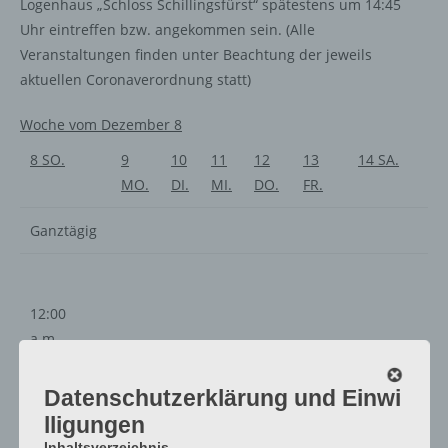
Logenhaus „Schloss Schillingsfürst“ spätestens um 14:45
Uhr eintreffen bzw. angekommen sein. (Alle
Veranstaltungen finden unter Beachtung der jeweils
aktuellen Coronaverordnung statt)
Woche vom Dezember 8
8
SO.
9
10
11
12
13
14
SA.
MO.
DI.
MI.
DO.
FR.
Ganztägig
12:00
a.m.
1:00
a.m.
Datenschutzerklärung und Einwi
2:00
lligungen
a.m.
Inhaltsverzeichnis