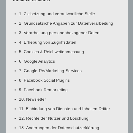
3:00
a.m.
1. Zielsetzung und verantwortliche Stelle
4:00
2. Grundsätzliche Angaben zur Datenverarbeitung
a.m.
3. Verarbeitung personenbezogener Daten
5:00
a.m.
4. Erhebung von Zugriffsdaten
6:00
5. Cookies & Reichweitenmessung
a.m.
6. Google Analytics
7:00
7. Google-Re/Marketing-Services
a.m.
8:00
8. Facebook Social Plugins
a.m.
9. Facebook Remarketing
9:00
10. Newsletter
a.m.
10:00
11. Einbindung von Diensten und Inhalten Dritter
a.m.
12. Rechte der Nutzer und Löschung
11:00
13. Änderungen der Datenschutzerklärung
a.m.