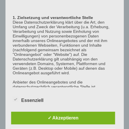
12:00
p.m.
1. Zielsetzung und verantwortliche Stelle
1:00
Diese Datenschutzerklärung klärt über die Art, den
p.m.
Umfang und Zweck der Verarbeitung (u.a. Erhebung,
Verarbeitung und Nutzung sowie Einholung von
2:00
Einwilligungen) von personenbezogenen Daten
p.m.
innerhalb unseres Onlineangebotes und der mit ihm
verbundenen Webseiten, Funktionen und Inhalte
3:00
(nachfolgend gemeinsam bezeichnet als
"Onlineangebot" oder "Website") auf. Die
p.m.
Datenschutzerklärung gilt unabhängig von den
4:00
verwendeten Domains, Systemen, Plattformen und
Geräten (z.B. Desktop oder Mobile) auf denen das
p.m.
Onlineangebot ausgeführt wird.
5:00
Anbieter des Onlineangebotes und die
p.m.
datenschutzrechtlich verantwortliche Stelle ist
6:00
[company_name], Inhaber: [company_owner],
[adress_street], [adress_zip_location] (nachfolgend
p.m.
Essenziell
bezeichnet als "AnbieterIn", "wir" oder "uns"). Für die
Kontaktmöglichkeiten verweisen wir auf unser
7:00
Impressum
p.m.
✓ Akzeptieren
Der Begriff "Nutzer" umfasst alle Kunden und Besucher
8:00
unseres Onlineangebotes. Die verwendeten
p.m.
Begrifflichkeiten, wie z.B. "Nutzer" sind