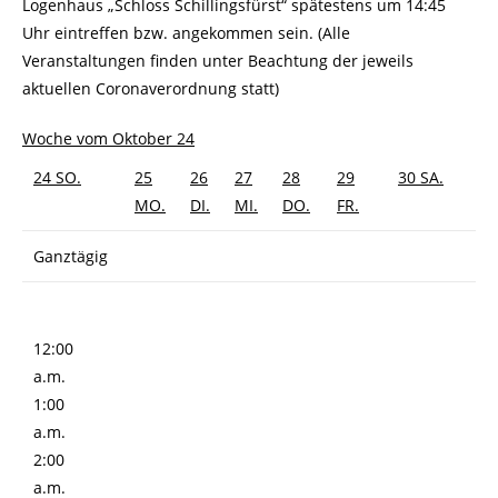
Logenhaus „Schloss Schillingsfürst“ spätestens um 14:45
Uhr eintreffen bzw. angekommen sein. (Alle
Veranstaltungen finden unter Beachtung der jeweils
aktuellen Coronaverordnung statt)
Woche vom Oktober 24
24
SO.
25
26
27
28
29
30
SA.
MO.
DI.
MI.
DO.
FR.
Ganztägig
12:00
a.m.
1:00
a.m.
2:00
a.m.