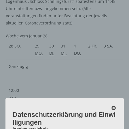
Logenhaus „Schloss Schillingsfürst“ spätestens um 14:45
Uhr eintreffen bzw. angekommen sein. (Alle
Veranstaltungen finden unter Beachtung der jeweils
aktuellen Coronaverordnung statt)
Woche vom Januar 28
28
SO.
29
30
31
1
2
FR.
3
SA.
MO.
DI.
MI.
DO.
Ganztägig
12:00
a.m.
1:00
a.m.
Datenschutzerklärung und Einwi
2:00
lligungen
a.m.
Inhaltsverzeichnis