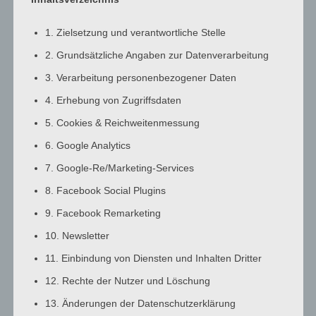
3:00
a.m.
1. Zielsetzung und verantwortliche Stelle
4:00
2. Grundsätzliche Angaben zur Datenverarbeitung
a.m.
3. Verarbeitung personenbezogener Daten
5:00
a.m.
4. Erhebung von Zugriffsdaten
6:00
5. Cookies & Reichweitenmessung
a.m.
6. Google Analytics
7:00
7. Google-Re/Marketing-Services
a.m.
8:00
8. Facebook Social Plugins
a.m.
9. Facebook Remarketing
9:00
10. Newsletter
a.m.
10:00
11. Einbindung von Diensten und Inhalten Dritter
a.m.
12. Rechte der Nutzer und Löschung
11:00
13. Änderungen der Datenschutzerklärung
a.m.