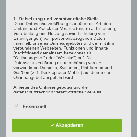
12:00
p.m.
1. Zielsetzung und verantwortliche Stelle
1:00
Diese Datenschutzerklärung klärt über die Art, den
p.m.
Umfang und Zweck der Verarbeitung (u.a. Erhebung,
Verarbeitung und Nutzung sowie Einholung von
2:00
Einwilligungen) von personenbezogenen Daten
p.m.
innerhalb unseres Onlineangebotes und der mit ihm
verbundenen Webseiten, Funktionen und Inhalte
3:00
(nachfolgend gemeinsam bezeichnet als
"Onlineangebot" oder "Website") auf. Die
p.m.
Datenschutzerklärung gilt unabhängig von den
4:00
verwendeten Domains, Systemen, Plattformen und
Geräten (z.B. Desktop oder Mobile) auf denen das
p.m.
Onlineangebot ausgeführt wird.
5:00
Anbieter des Onlineangebotes und die
p.m.
datenschutzrechtlich verantwortliche Stelle ist
6:00
[company_name], Inhaber: [company_owner],
[adress_street], [adress_zip_location] (nachfolgend
p.m.
Essenziell
bezeichnet als "AnbieterIn", "wir" oder "uns"). Für die
Kontaktmöglichkeiten verweisen wir auf unser
7:00
Impressum
p.m.
✓ Akzeptieren
Der Begriff "Nutzer" umfasst alle Kunden und Besucher
8:00
unseres Onlineangebotes. Die verwendeten
p.m.
Begrifflichkeiten, wie z.B. "Nutzer" sind