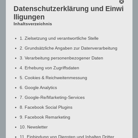
Datenschutzerklärung und Einwi
BR
Weiterlesen
lligungen
Inhaltsverzeichnis
Sommerfest
1. Zielsetzung und verantwortliche Stelle
2. Grundsätzliche Angaben zur Datenverarbeitung
Beitrags-
Beitrag
Beitrags-
Spitzenstein
Januar 6, 2024
Autor:
veröffentlicht:
Kategorie:
3. Verarbeitung personenbezogener Daten
4. Erhebung von Zugriffsdaten
Sommerfest
Weiterlesen
5. Cookies & Reichweitenmessung
6. Google Analytics
BA
7. Google-Re/Marketing-Services
8. Facebook Social Plugins
Beitrags-
Beitrag
Beitrags-
Spitzenstein
Januar 6, 2024
9. Facebook Remarketing
Autor:
veröffentlicht:
Kategorie:
10. Newsletter
BA
Weiterlesen
11. Einbindung von Diensten und Inhalten Dritter