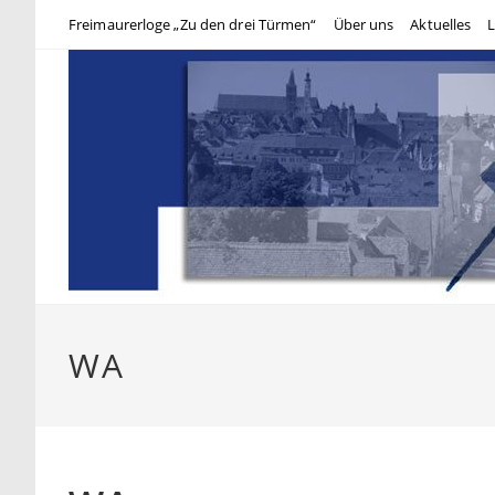
Zum
Freimaurerloge „Zu den drei Türmen“
Über uns
Aktuelles
L
Inhalt
springen
WA